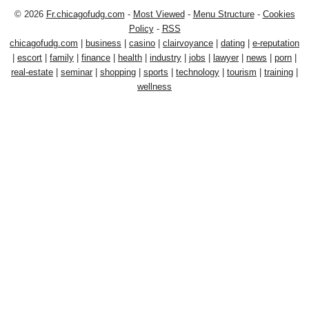
© 2026
Fr.chicagofudg.com
-
Most Viewed
-
Menu Structure
-
Cookies
Policy
-
RSS
chicagofudg.com
|
business
|
casino
|
clairvoyance
|
dating
|
e-reputation
|
escort
|
family
|
finance
|
health
|
industry
|
jobs
|
lawyer
|
news
|
porn
|
real-estate
|
seminar
|
shopping
|
sports
|
technology
|
tourism
|
training
|
wellness