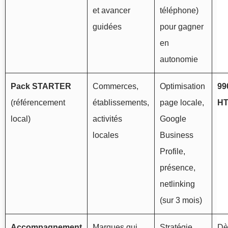
et avancer
téléphone)
guidées
pour gagner
en
autonomie
Pack STARTER
Commerces,
Optimisation
99
(référencement
établissements,
page locale,
H
local)
activités
Google
locales
Business
Profile,
présence,
netlinking
(sur 3 mois)
Accompagnement
Marques qui
Stratégie,
D